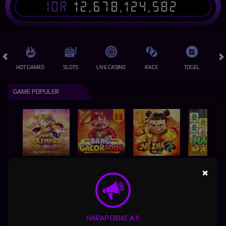
IDR
12,678,124,582
HOT GAMES
SLOTS
LIVE CASINO
RACE
TOGEL
OL
GAME POPULER
GATES OF OLYMPUS POP
BANG GACOR 1000
NEZHA 2
MAHJONG MAX
×
HARAP DIBACA !!
MAHJONG WINS 3 – BLACK SCATTER
MAHJONG WAYS
GATES OF OLYMPUS 1000
PIRATE QUEST 1