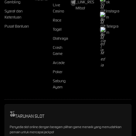
Gambling
_LINK_RES
ok
Live
MIbot
Syarat dan
Casino
Instagra
Ketentuan
m
Race
Pusat Bantuan
Telegra
Togel
m
Olahraga
Crash
Game
Arcade
Poker
Sabung
Ayam
TARUHAN SLOT
Penyedia slot online dengan beragam pilihan game menarik yang memudahkan
pemain untuk mencapai jackpot