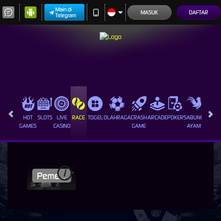
Main di
MASUK
DAFTAR
Telegram
HOT
SLOTS
LIVE
RACE
TOGEL
OLAHRAGA
CRASH
ARCADE
POKER
SABUNG
PROMO
GAMES
CASINO
GAME
AYAM
i