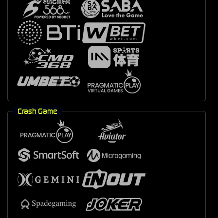
Crash Game