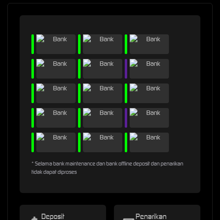
* Selama bank maintenance dan bank offline deposit dan penarikan
tidak dapat diproses
Deposit
Penarikan