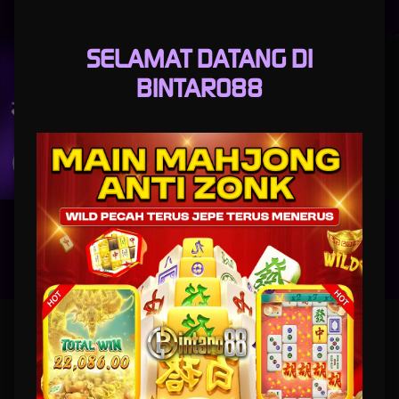
SELAMAT DATANG DI
UNDUH
BINTARO88 APP
BINTARO88
Nikmati berbagai permainan dalam satu
genggaman
UNDUH
PANDUAN INSTALASI
BINTARO88: THE OFFICIAL COMPLETE FOOTBALL
BETTING SITE