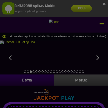
×
BINTARO88 Aplikasi Mobile
UNDUH
Jangan tampilkan lagi hari ini
deposit pulsa tanpa potongan terbaik di Indonesia dan sudah bekerjasama dengan otoritas QRIS I
Daftar
Masuk
JACKPOT
PLAY