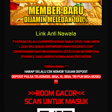
BINTARO88: THE OFFICIAL
COMPLETE FOOTBALL
BETTING SITE
Link Anti Nawala
BINTARO88
is an online betting platform that offers a variety of international sports markets,
supported by a modern system and easy-to-use access. With a responsive interface and
PASTIKAN SELALU MEMPERHATIKAN NAMA SITUS YANG ANDA
simple navigation, players can enjoy a variety of betting
services anytime
, anywhere, via
LOGIN JIKA BUKAN BINTARO88 MAKA SEGERA TUTUP
desktop or mobile devices.
DIKARENAKAN SAAT INI MARAKNYA SITUS SCAM & PENIPUAN
(PHISING) YANG MENGATASNAMAKAN BINTARO88
TERIMA KASIH ^^
Kebijaksanaan
Platform
HARAP SELALU CEK NOMOR TUJUAN DEPOSIT
DEPOSIT PULSA TELKOMSEL BISA, XL BISA, TRI PUN BISA BOSKU
Tentang BINTARO88
Promosi
^^
Responsible Gambling
Loyalty
>>ROOM GACOR<<
Syarat dan Ketentuan
Referral
SCAN UNTUK MASUK
Pusat Bantuan