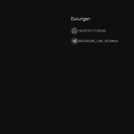
Dukungan
+6287871718506
BINTARO88_LINK_RESMIbot