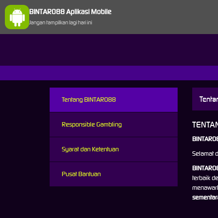
BINTARO88 Aplikasi Mobile
Jangan tampilkan lagi hari ini
Tenta
Tentang BINTARO88
TENTA
Responsible Gambling
BINTARO
Syarat dan Ketentuan
Selamat d
BINTARO
Pusat Bantuan
terbaik d
menawarka
sementara