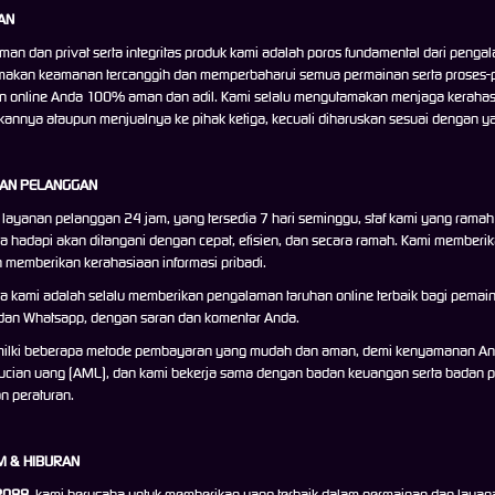
AN
an dan privat serta integritas produk kami adalah poros fundamental dari penga
akan keamanan tercanggih dan memperbaharui semua permainan serta proses-p
n online Anda 100% aman dan adil. Kami selalu mengutamakan menjaga kerahasia
nnya ataupun menjualnya ke pihak ketiga, kecuali diharuskan sesuai dengan yan
AN PELANGGAN
layanan pelanggan 24 jam, yang tersedia 7 hari seminggu, staf kami yang ram
 hadapi akan ditangani dengan cepat, efisien, dan secara ramah. Kami memberik
memberikan kerahasiaan informasi pribadi.
a kami adalah selalu memberikan pengalaman taruhan online terbaik bagi pemain
 dan Whatsapp, dengan saran dan komentar Anda.
ilki beberapa metode pembayaran yang mudah dan aman, demi kenyamanan Anda.
ucian uang (AML), dan kami bekerja sama dengan badan keuangan serta badan pe
n peraturan.
 & HIBURAN
RO88
, kami berusaha untuk memberikan yang terbaik dalam permainan dan layan