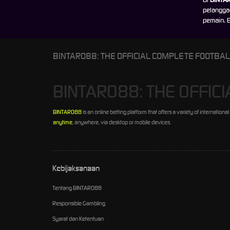
pelanggan
pemain. 
BINTARO88: THE OFFICIAL COMPLETE FOOTBAL
BINTARO88: THE OFFIC
BINTARO88
is an online betting platform that offers a variety of internati
anytime
, anywhere, via desktop or mobile devices.
Kebijaksanaan
Tentang BINTARO88
Responsible Gambling
Syarat dan Ketentuan