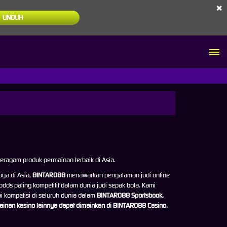
×
UNDUH
ragam produk permainan terbaik di Asia.
aya di Asia,
BINTARO88
menawarkan pengalaman judi online
dds paling kompetitif dalam dunia judi sepak bola. Kami
 kompetisi di seluruh dunia dalam
BINTARO88 Sportsbook,
rmainan kasino lainnya dapat dimainkan di
BINTARO88
Casino.